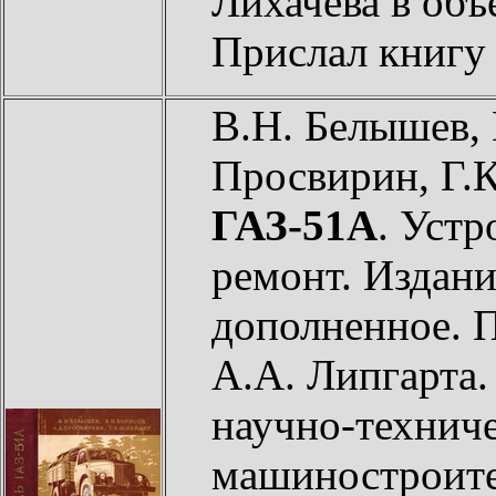
Лихачева в объ
Прислал книг
В.Н. Белышев, 
Просвирин, Г.
ГАЗ-51А
. Устр
ремонт. Издани
дополненное. 
А.А. Липгарта.
научно-техниче
машиностроите