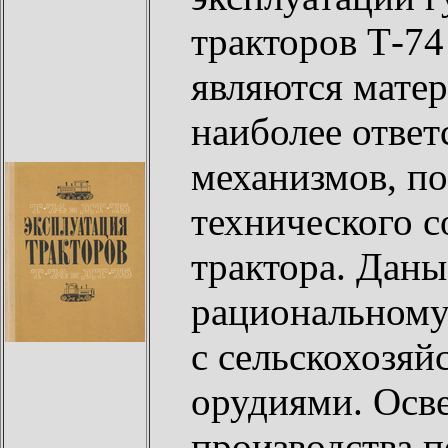
тракторов Т-7
являются мате
наиболее ответ
механизмов, п
технического с
трактора. Дан
рациональному
с сельскохозя
орудиями. Осв
производства 