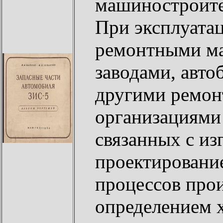
машиностроите
При эксплуата
ремонтными ма
заводами, авто
другими ремо
организациями 
связанных с из
проектировани
процессов прои
определением 