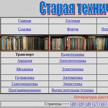
Главная
Гостевая
Ссылки
Форум
Поп
Транспорт
Радиотехника
Авиация
Электротехника
Механика
Электроника
Гидравлика
Автоматика
Газогенераторы
Энергетика
Программирование
Вычислительная техника
Литература расп
Страницы >>>
[20]
[19]
[18]
[17]
[16]
[