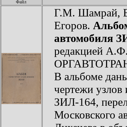
Файл
Г.М. Шамрай, В
Егоров.
Альбом
автомобиля ЗИ
редакцией А.Ф
ОРГАВТОТРАНС
В альбоме даны
чертежи узлов 
ЗИЛ-164, пере
Московского ав