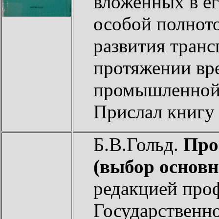
вложенных в ег
особой полнот
развития транс
протяжении вре
промышленной
Прислал книг
Б.В.Гольд.
Про
(выбор основ
редакцией проф
Государственно