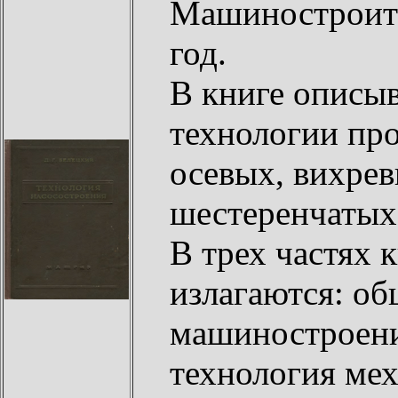
Машиностроите
год.
В книге описы
технологии пр
осевых, вихрев
шестеренчатых
В трех частях 
излагаются: о
машиностроени
технология ме