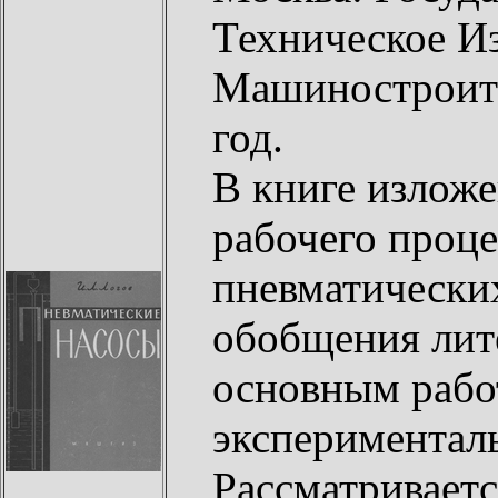
Техническое И
Машиностроите
год.
В книге излож
рабочего проце
пневматически
обобщения лит
основным работ
эксперименталь
Рассматриваетс