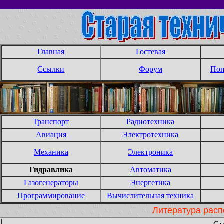
Главная
Гостевая
Ссылки
Форум
Поп
Транспорт
Радиотехника
Авиация
Электротехника
Механика
Электроника
Гидравлика
Автоматика
Газогенераторы
Энергетика
Программирование
Вычислительная техника
Литература расп