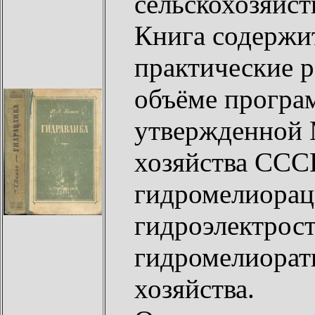
сельскохозяйст
Книга содержи
практические р
объёме програ
утвержденной 
хозяйства ССС
гидромелиораци
гидроэлектрос
гидромелиорат
хозяйства.