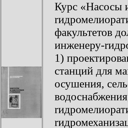
Курс «Насосы 
rидромелиорат
факультетов д
инженеру-rидро
1) проектирова
станций для м
осушения, сель
водоснабжения
rидромелиорат
rидромеханиза