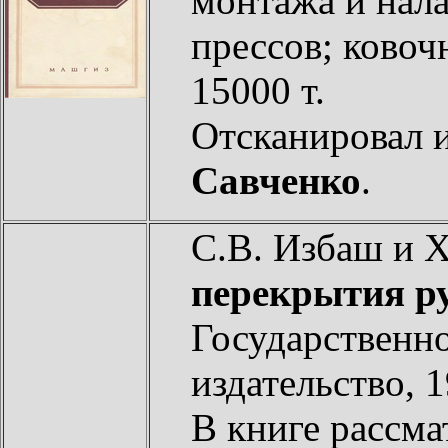
монтажа и нал
прессов; ковоч
15000 т.
Отсканировал 
Савченко
.
С.В. Избаш и 
перекрытия ру
Государственно
издательство, 1
В книге рассм