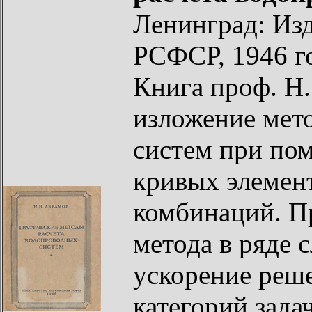
Ленинград: И
РСФСР, 1946 г
Книга проф. Н
изложение мет
систем при по
кривых элемент
комбинаций. П
метода в ряде 
ускорение реше
категорий зада