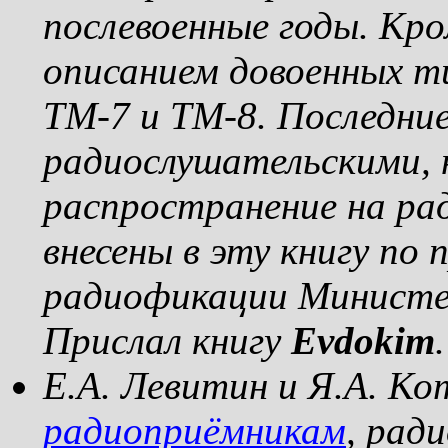
послевоенные годы. Кро
описанием довоенных т
ТМ-7 и ТМ-8. Последние
радиослушательскими, 
распространение на ра
внесены в эту книгу по
радиофикации Министер
Прислал книгу
Evdokim
.
Е.А. Левитин и Я.А. Ко
радиоприёмникам
, рад