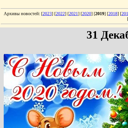
Архивы новостей: [
2023
] [
2022
] [
2021
] [
2020
] [
2019
] [
2018
] [
20
31 Дека