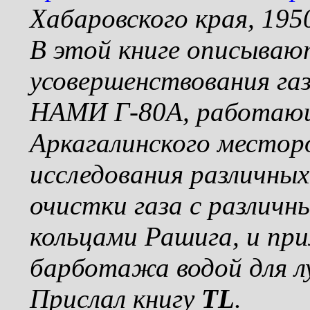
Хабаровского края, 1950
В этой книге описыва
усовершенствования га
НАМИ Г-80А, работающ
Аркагалинского местор
исследования различны
очистки газа с различн
кольцами Рашига, и при
барботажа водой для л
Прислал книгу
TL
.