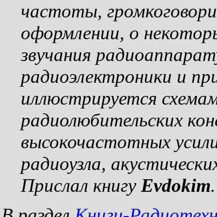
частоты, громкоговори
оформлении, о некотор
звучания радиоаппарату
радиоэлектроники и пр
иллюстрируется схемам
радиолюбительских кон
высокочастотных усили
радиоузла, акустически
Прислал книгу
Evdokim
.
В раздел
Книги-Радиотех