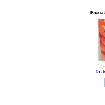
Журнал Р
О
От П